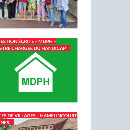
ESTION ÉCRITE – MDPH –
STRE CHARGÉE DU HANDICAP
TES DE VILLAGES – HAMELINCOURT
RNES