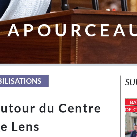
 APOURCEA
BILISATIONS
SU
BA
utour du Centre
DE-C
de Lens