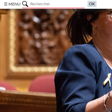
a
☰ MENU