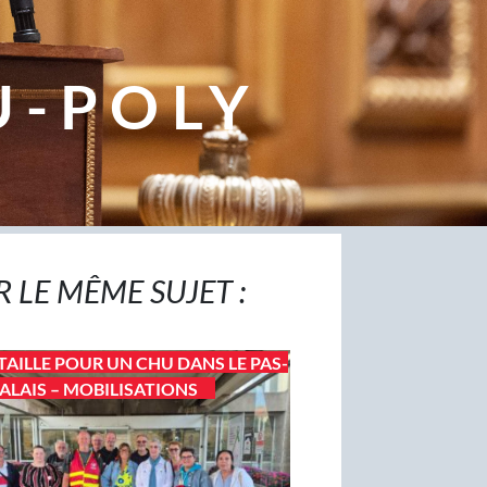
U-POLY
R LE MÊME SUJET :
TAILLE POUR UN CHU DANS LE PAS-
ALAIS – MOBILISATIONS