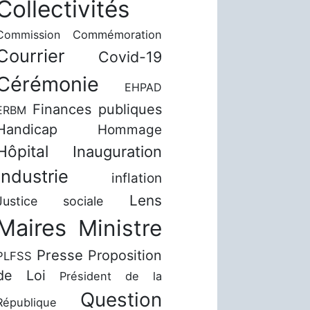
Collectivités
Commission
Commémoration
Courrier
Covid-19
Cérémonie
EHPAD
Finances publiques
ERBM
Handicap
Hommage
Hôpital
Inauguration
Industrie
inflation
Lens
Justice sociale
Maires
Ministre
Presse
Proposition
PLFSS
de Loi
Président de la
Question
République