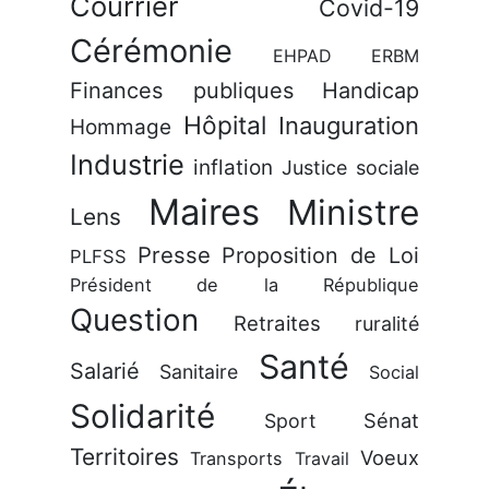
Courrier
Covid-19
Cérémonie
EHPAD
ERBM
Finances publiques
Handicap
Hôpital
Inauguration
Hommage
Industrie
inflation
Justice sociale
Maires
Ministre
Lens
Presse
Proposition de Loi
PLFSS
Président de la République
Question
Retraites
ruralité
Santé
Salarié
Sanitaire
Social
Solidarité
Sénat
Sport
Territoires
Voeux
Transports
Travail