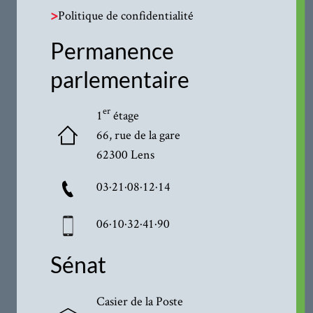
>
Politique de confidentialité
Permanence
parlementaire
er
1
étage
66, rue de la gare
62300 Lens
03·21·08·12·14
06·10·32·41·90
Sénat
Casier de la Poste