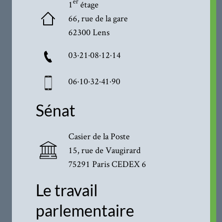
er
1
étage
66, rue de la gare
62300 Lens
03·21·08·12·14
06·10·32·41·90
Sénat
Casier de la Poste
15, rue de Vaugirard
75291 Paris CEDEX 6
Le travail
parlementaire