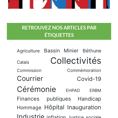
RETROUVEZ NOS ARTICLES PAR
ÉTIQUETTES
Bassin Minier
Béthune
Agriculture
Collectivités
Calais
Commission
Commémoration
Courrier
Covid-19
Cérémonie
EHPAD
ERBM
Finances publiques
Handicap
Hôpital
Inauguration
Hommage
Industrie
inflation
Justice sociale