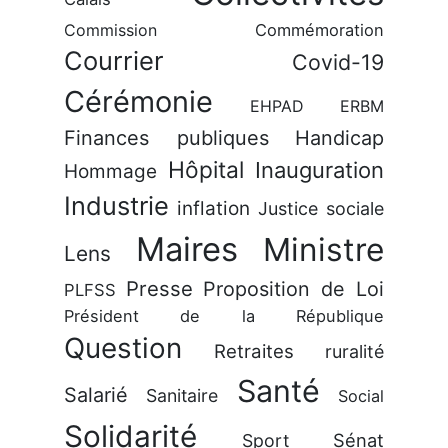
Commission
Commémoration
Courrier
Covid-19
Cérémonie
EHPAD
ERBM
Finances publiques
Handicap
Hôpital
Inauguration
Hommage
Industrie
inflation
Justice sociale
Maires
Ministre
Lens
Presse
Proposition de Loi
PLFSS
Président de la République
Question
Retraites
ruralité
Santé
Salarié
Sanitaire
Social
Solidarité
Sénat
Sport