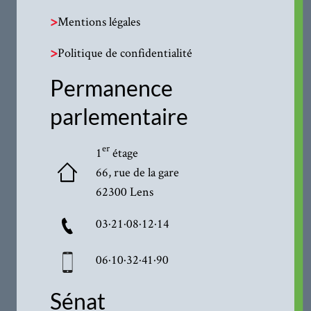
>
Mentions légales
>
Politique de confidentialité
Permanence
parlementaire
er
1
étage
66, rue de la gare
62300 Lens
03·21·08·12·14
06·10·32·41·90
Sénat