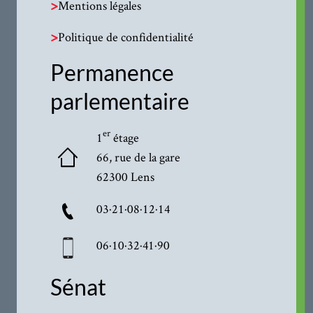
>
Mentions légales
>
Politique de confidentialité
Permanence
parlementaire
er
1
étage
66, rue de la gare
62300 Lens
03·21·08·12·14
06·10·32·41·90
Sénat