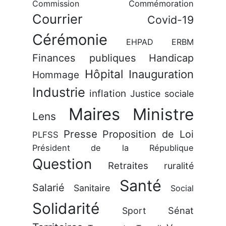
Commission
Commémoration
Courrier
Covid-19
Cérémonie
EHPAD
ERBM
Finances publiques
Handicap
Hôpital
Inauguration
Hommage
Industrie
inflation
Justice sociale
Maires
Ministre
Lens
Presse
Proposition de Loi
PLFSS
Président de la République
Question
Retraites
ruralité
Santé
Salarié
Sanitaire
Social
Solidarité
Sénat
Sport