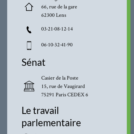
66, rue de la gare
62300 Lens
03·21·08·12·14
06·10·32·41·90
Sénat
Casier de la Poste
15, rue de Vaugirard
75291 Paris CEDEX 6
Le travail
parlementaire