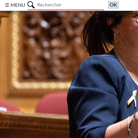
a
☰ MENU