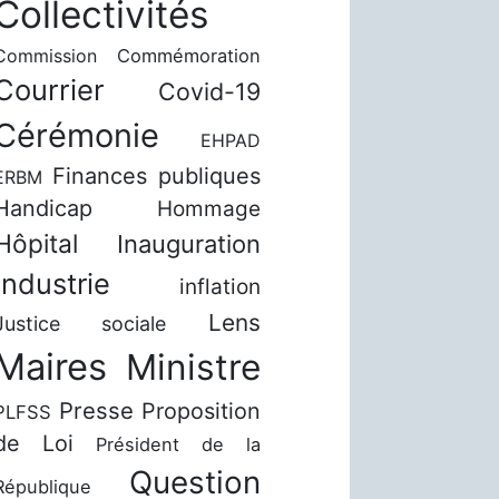
Collectivités
Commission
Commémoration
Courrier
Covid-19
Cérémonie
EHPAD
Finances publiques
ERBM
Handicap
Hommage
Hôpital
Inauguration
Industrie
inflation
Lens
Justice sociale
Maires
Ministre
Presse
Proposition
PLFSS
de Loi
Président de la
Question
République