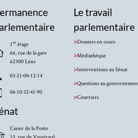
ermanence
Le travail
arlementaire
parlementaire
>
Dossiers en cours
er
1
étage
66, rue de la gare
>
Médiathèque
62300 Lens
>
Interventions au Sénat
03·21·08·12·14
>
Questions au gouvernemen
06·10·32·41·90
>
Courriers
énat
Casier de la Poste
15, rue de Vaugirard