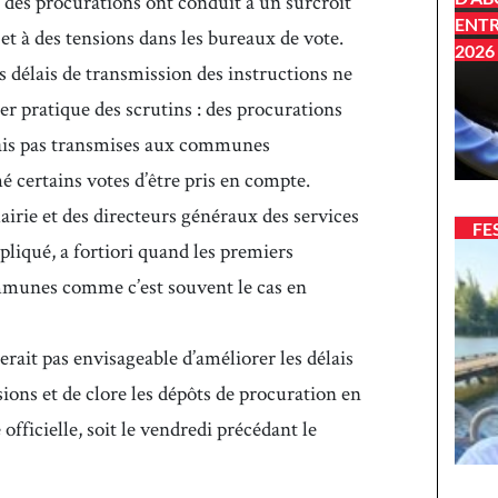
des procurations ont conduit à un surcroît
ENTR
et à des tensions dans les bureaux de vote.
2026
 délais de transmission des instructions ne
r pratique des scrutins : des procurations
mais pas transmises aux communes
é certains votes d’être pris en compte.
mairie et des directeurs généraux des services
FE
liqué, a fortiori quand les premiers
ommunes comme c’est souvent le cas en
erait pas envisageable d’améliorer les délais
ions et de clore les dépôts de procuration en
ficielle, soit le vendredi précédant le