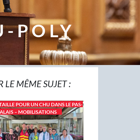
U-POLY
R LE MÊME SUJET :
TAILLE POUR UN CHU DANS LE PAS-
ALAIS – MOBILISATIONS