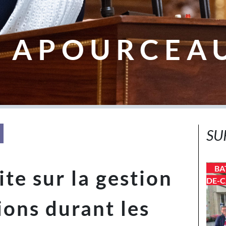
 APOURCEA
SU
BA
te sur la gestion
DE-C
ions durant les