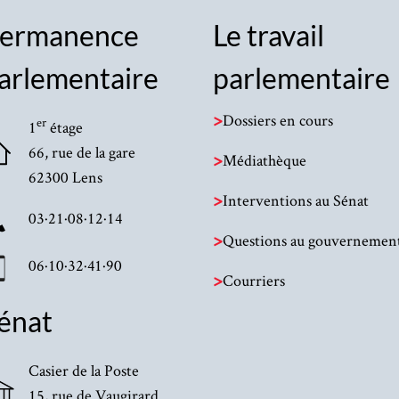
ermanence
Le travail
arlementaire
parlementaire
>
Dossiers en cours
er
1
étage
66, rue de la gare
>
Médiathèque
62300 Lens
>
Interventions au Sénat
03·21·08·12·14
>
Questions au gouvernemen
06·10·32·41·90
>
Courriers
énat
Casier de la Poste
15, rue de Vaugirard