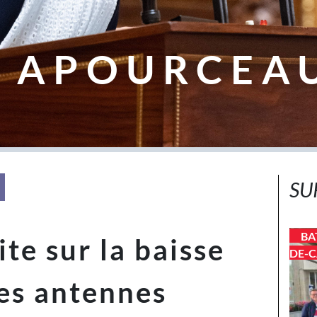
 APOURCEA
SU
BA
te sur la baisse
DE-C
les antennes