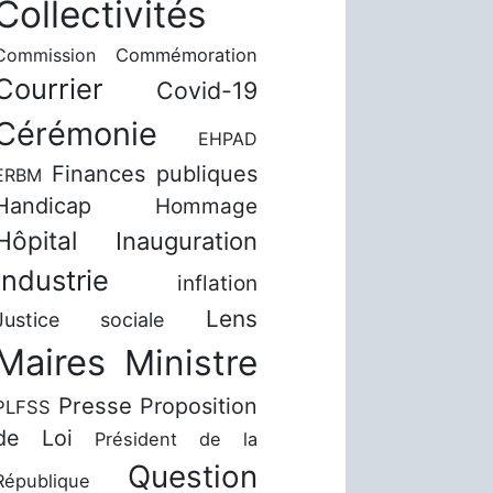
Collectivités
Commission
Commémoration
Courrier
Covid-19
Cérémonie
EHPAD
Finances publiques
ERBM
Handicap
Hommage
Hôpital
Inauguration
Industrie
inflation
Lens
Justice sociale
Maires
Ministre
Presse
Proposition
PLFSS
de Loi
Président de la
Question
République