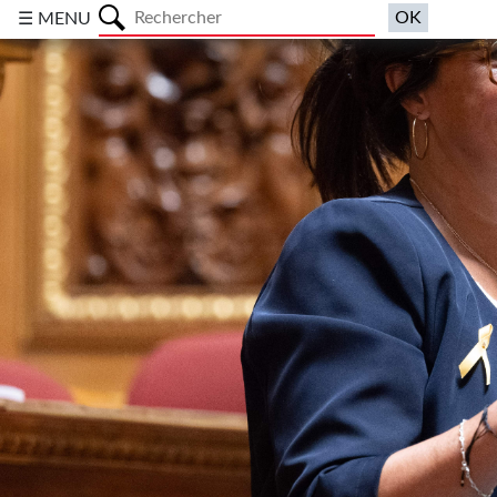
a
☰ MENU