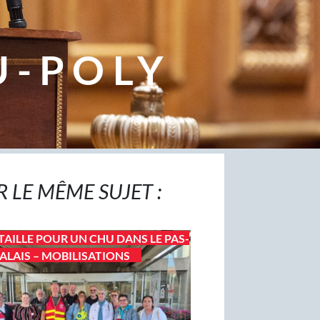
U-POLY
R LE MÊME SUJET :
TAILLE POUR UN CHU DANS LE PAS-
ALAIS – MOBILISATIONS