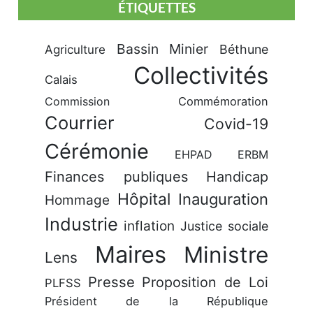
ÉTIQUETTES
Bassin Minier
Béthune
Agriculture
Collectivités
Calais
Commission
Commémoration
Courrier
Covid-19
Cérémonie
EHPAD
ERBM
Finances publiques
Handicap
Hôpital
Inauguration
Hommage
Industrie
inflation
Justice sociale
Maires
Ministre
Lens
Presse
Proposition de Loi
PLFSS
Président de la République