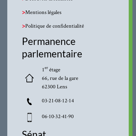
>
Mentions légales
>
Politique de confidentialité
Permanence
parlementaire
er
1
étage
66, rue de la gare
62300 Lens
03·21·08·12·14
06·10·32·41·90
Sénat