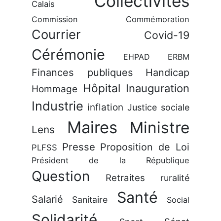
Collectivités
Calais
Commission
Commémoration
Courrier
Covid-19
Cérémonie
EHPAD
ERBM
Finances publiques
Handicap
Hôpital
Inauguration
Hommage
Industrie
inflation
Justice sociale
Maires
Ministre
Lens
Presse
Proposition de Loi
PLFSS
Président de la République
Question
Retraites
ruralité
Santé
Salarié
Sanitaire
Social
Solidarité