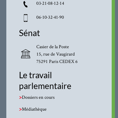
03·21·08·12·14
06·10·32·41·90
Sénat
Casier de la Poste
15, rue de Vaugirard
75291 Paris CEDEX 6
Le travail
parlementaire
>
Dossiers en cours
>
Médiathèque