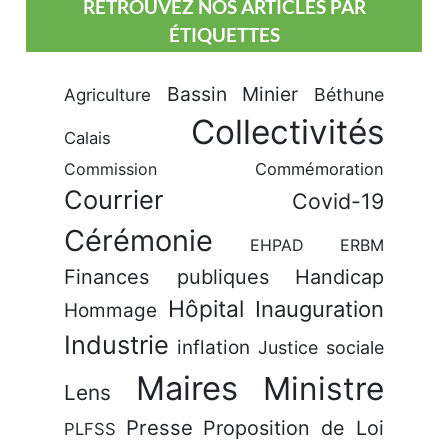
RETROUVEZ NOS ARTICLES PAR
ÉTIQUETTES
Bassin Minier
Béthune
Agriculture
Collectivités
Calais
Commission
Commémoration
Courrier
Covid-19
Cérémonie
EHPAD
ERBM
Finances publiques
Handicap
Hôpital
Inauguration
Hommage
Industrie
inflation
Justice sociale
Maires
Ministre
Lens
Presse
Proposition de Loi
PLFSS