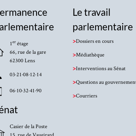
ermanence
Le travail
arlementaire
parlementaire
>
Dossiers en cours
er
1
étage
66, rue de la gare
>
Médiathèque
62300 Lens
>
Interventions au Sénat
03·21·08·12·14
>
Questions au gouvernemen
06·10·32·41·90
>
Courriers
énat
Casier de la Poste
15, rue de Vaugirard