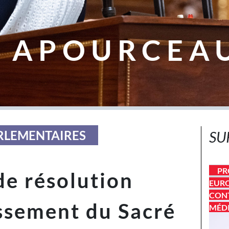
 APOURCEA
ARLEMENTAIRES
SU
PR
de résolution
EURO
CONT
assement du Sacré
MÉD