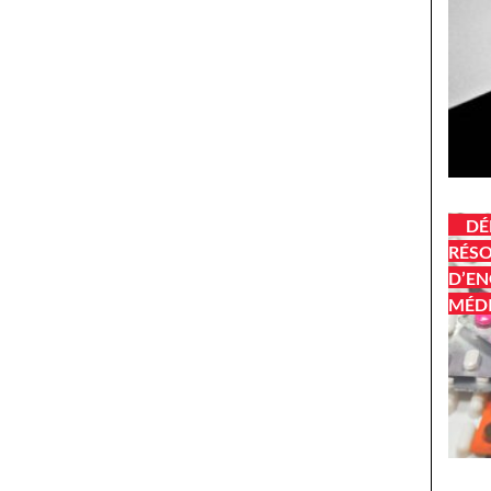
DÉ
RÉSO
D’EN
MÉD