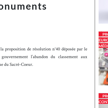
monuments
PR
EURO
MÉD
a proposition de résolution n°40 déposée par le
gouvernement l’abandon du classement aux
ue du Sacré-Coeur.
PR
CONT