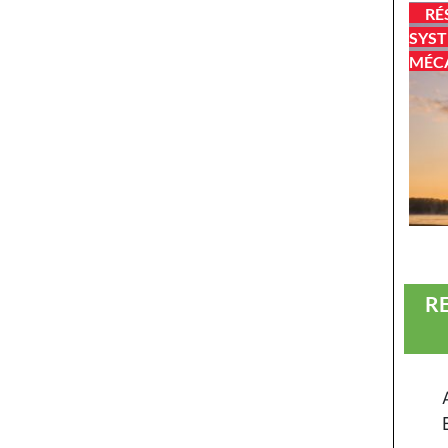
RÉ
SYST
MÉC
R