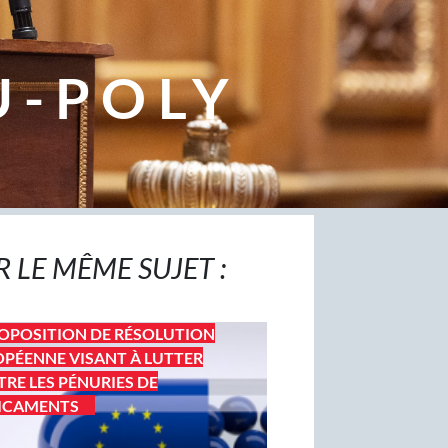
U-POLY
R LE MÊME SUJET :
OPOSITION DE RÉSOLUTION
PÉENNE VISANT À LUTTER
RE LES PÉNURIES DE
ICAMENTS