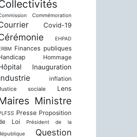
Collectivités
Commission
Commémoration
Courrier
Covid-19
Cérémonie
EHPAD
Finances publiques
ERBM
Handicap
Hommage
Hôpital
Inauguration
Industrie
inflation
Lens
Justice sociale
Maires
Ministre
Presse
Proposition
PLFSS
de Loi
Président de la
Question
République