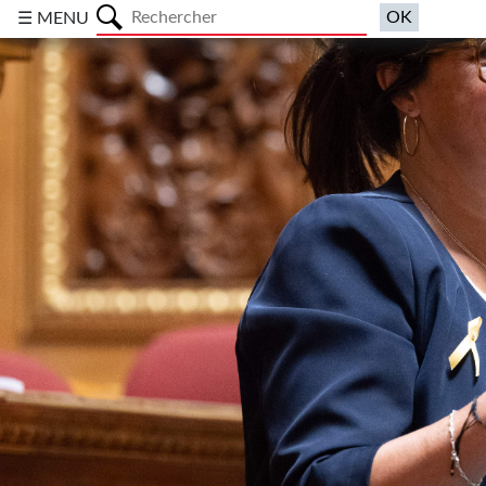
a
☰ MENU