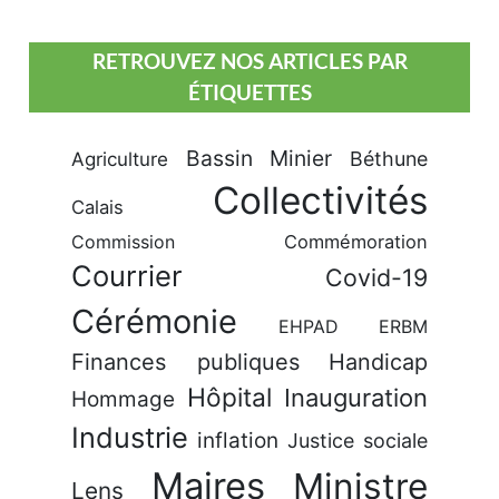
RETROUVEZ NOS ARTICLES PAR
ÉTIQUETTES
Bassin Minier
Béthune
Agriculture
Collectivités
Calais
Commission
Commémoration
Courrier
Covid-19
Cérémonie
EHPAD
ERBM
Finances publiques
Handicap
Hôpital
Inauguration
Hommage
Industrie
inflation
Justice sociale
Maires
Ministre
Lens