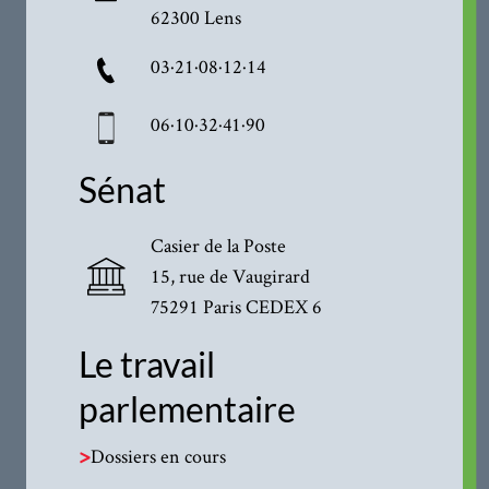
62300 Lens
03·21·08·12·14
06·10·32·41·90
Sénat
Casier de la Poste
15, rue de Vaugirard
75291 Paris CEDEX 6
Le travail
parlementaire
>
Dossiers en cours