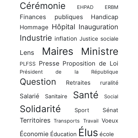
Cérémonie
EHPAD
ERBM
Finances publiques
Handicap
Hôpital
Inauguration
Hommage
Industrie
inflation
Justice sociale
Maires
Ministre
Lens
Presse
Proposition de Loi
PLFSS
Président de la République
Question
Retraites
ruralité
Santé
Salarié
Sanitaire
Social
Solidarité
Sénat
Sport
Territoires
Voeux
Transports
Travail
Élus
Économie
Éducation
école