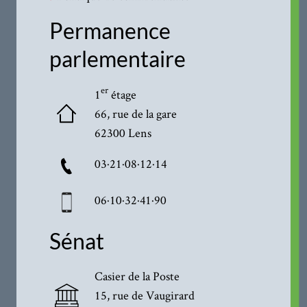
Permanence
parlementaire
er
1
étage
66, rue de la gare
62300 Lens
03·21·08·12·14
06·10·32·41·90
Sénat
Casier de la Poste
15, rue de Vaugirard