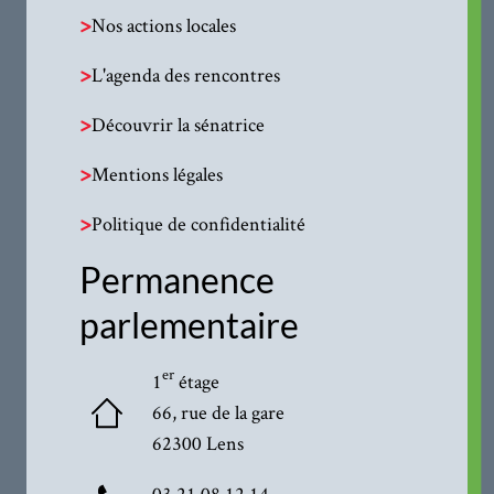
>
Nos actions locales
>
L'agenda des rencontres
>
Découvrir la sénatrice
>
Mentions légales
>
Politique de confidentialité
Permanence
parlementaire
er
1
étage
66, rue de la gare
62300 Lens
03·21·08·12·14