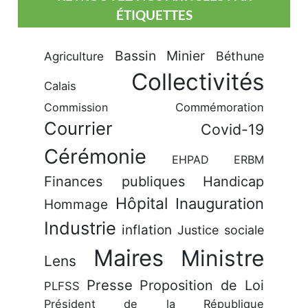
ÉTIQUETTES
Bassin Minier
Béthune
Agriculture
Collectivités
Calais
Commission
Commémoration
Courrier
Covid-19
Cérémonie
EHPAD
ERBM
Finances publiques
Handicap
Hôpital
Inauguration
Hommage
Industrie
inflation
Justice sociale
Maires
Ministre
Lens
Presse
Proposition de Loi
PLFSS
Président de la République