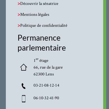
>
Découvrir la sénatrice
>
Mentions légales
>
Politique de confidentialité
Permanence
parlementaire
er
1
étage
66, rue de la gare
62300 Lens
03·21·08·12·14
06·10·32·41·90