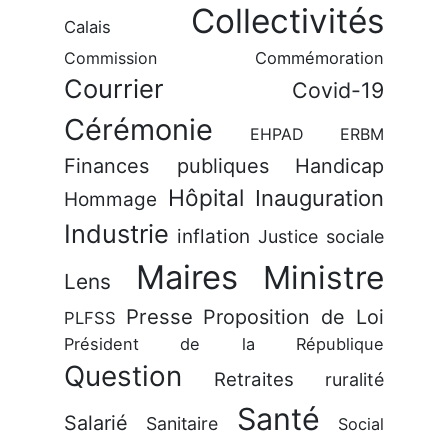
Collectivités
Calais
Commission
Commémoration
Courrier
Covid-19
Cérémonie
EHPAD
ERBM
Finances publiques
Handicap
Hôpital
Inauguration
Hommage
Industrie
inflation
Justice sociale
Maires
Ministre
Lens
Presse
Proposition de Loi
PLFSS
Président de la République
Question
Retraites
ruralité
Santé
Salarié
Sanitaire
Social