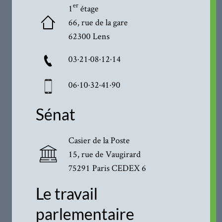
er
1
étage
66, rue de la gare
62300 Lens
03·21·08·12·14
06·10·32·41·90
Sénat
Casier de la Poste
15, rue de Vaugirard
75291 Paris CEDEX 6
Le travail
parlementaire