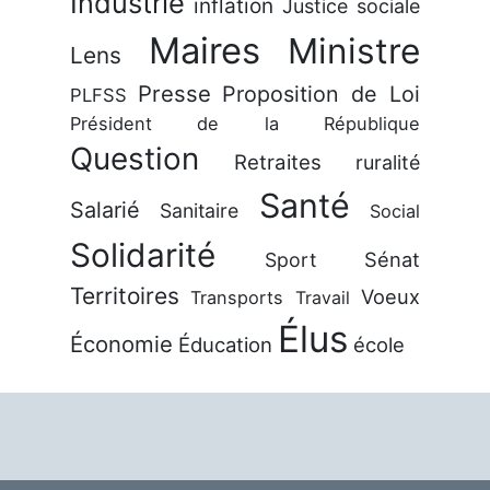
Industrie
inflation
Justice sociale
Maires
Ministre
Lens
Presse
Proposition de Loi
PLFSS
Président de la République
Question
Retraites
ruralité
Santé
Salarié
Sanitaire
Social
Solidarité
Sénat
Sport
Territoires
Voeux
Transports
Travail
Élus
Économie
Éducation
école