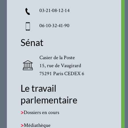
03·21·08·12·14
06·10·32·41·90
Sénat
Casier de la Poste
15, rue de Vaugirard
75291 Paris CEDEX 6
Le travail
parlementaire
>
Dossiers en cours
>
Médiathèque