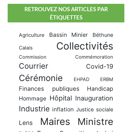
RETROUVEZ NOS ARTICLES PAR
ÉTIQUETTES
Bassin Minier
Béthune
Agriculture
Collectivités
Calais
Commission
Commémoration
Courrier
Covid-19
Cérémonie
EHPAD
ERBM
Finances publiques
Handicap
Hôpital
Inauguration
Hommage
Industrie
inflation
Justice sociale
Maires
Ministre
Lens