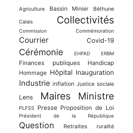
Bassin Minier
Béthune
Agriculture
Collectivités
Calais
Commission
Commémoration
Courrier
Covid-19
Cérémonie
EHPAD
ERBM
Finances publiques
Handicap
Hôpital
Inauguration
Hommage
Industrie
inflation
Justice sociale
Maires
Ministre
Lens
Presse
Proposition de Loi
PLFSS
Président de la République
Question
Retraites
ruralité