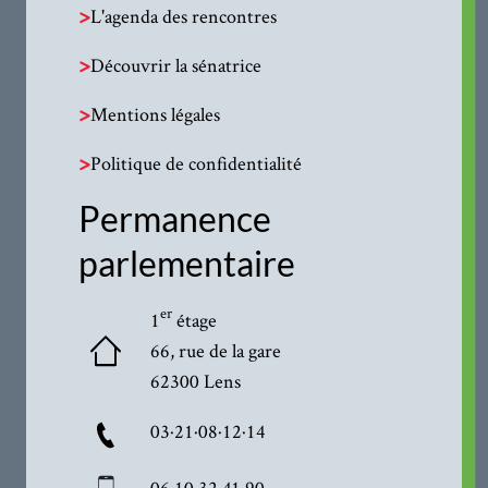
>
L'agenda des rencontres
>
Découvrir la sénatrice
>
Mentions légales
>
Politique de confidentialité
Permanence
parlementaire
er
1
étage
66, rue de la gare
62300 Lens
03·21·08·12·14
06·10·32·41·90