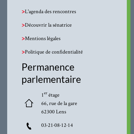
>
L'agenda des rencontres
>
Découvrir la sénatrice
>
Mentions légales
>
Politique de confidentialité
Permanence
parlementaire
er
1
étage
66, rue de la gare
62300 Lens
03·21·08·12·14