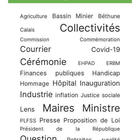
Bassin Minier
Béthune
Agriculture
Collectivités
Calais
Commission
Commémoration
Courrier
Covid-19
Cérémonie
EHPAD
ERBM
Finances publiques
Handicap
Hôpital
Inauguration
Hommage
Industrie
inflation
Justice sociale
Maires
Ministre
Lens
Presse
Proposition de Loi
PLFSS
Président de la République
Question
Retraites
ruralité