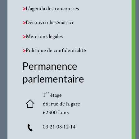
>
L'agenda des rencontres
>
Découvrir la sénatrice
>
Mentions légales
>
Politique de confidentialité
Permanence
parlementaire
er
1
étage
66, rue de la gare
62300 Lens
03·21·08·12·14