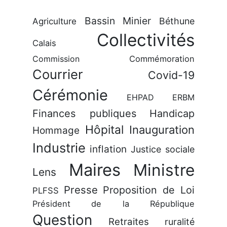
Bassin Minier
Béthune
Agriculture
Collectivités
Calais
Commission
Commémoration
Courrier
Covid-19
Cérémonie
EHPAD
ERBM
Finances publiques
Handicap
Hôpital
Inauguration
Hommage
Industrie
inflation
Justice sociale
Maires
Ministre
Lens
Presse
Proposition de Loi
PLFSS
Président de la République
Question
Retraites
ruralité