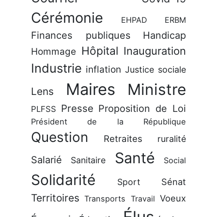
Cérémonie
EHPAD
ERBM
Finances publiques
Handicap
Hôpital
Inauguration
Hommage
Industrie
inflation
Justice sociale
Maires
Ministre
Lens
Presse
Proposition de Loi
PLFSS
Président de la République
Question
Retraites
ruralité
Santé
Salarié
Sanitaire
Social
Solidarité
Sénat
Sport
Territoires
Voeux
Transports
Travail
Élus