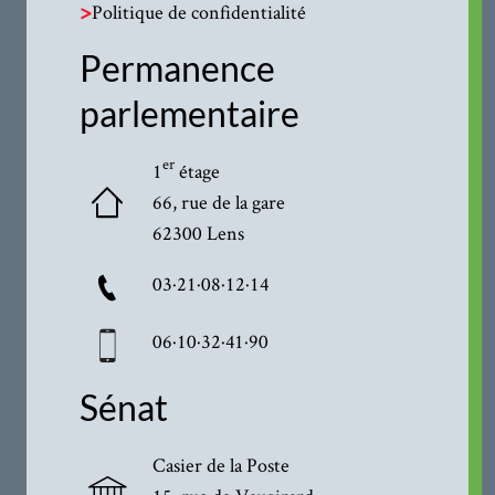
>
Politique de confidentialité
Permanence
parlementaire
er
1
étage
66, rue de la gare
62300 Lens
03·21·08·12·14
06·10·32·41·90
Sénat
Casier de la Poste