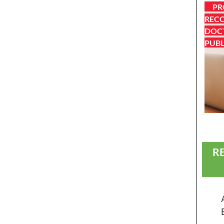
PR
RECO
DOCT
PUB
R