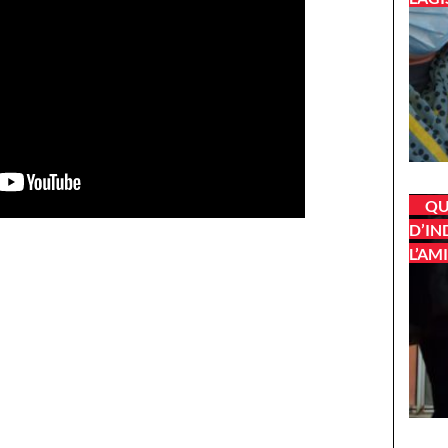
QU
D’IN
L’AM