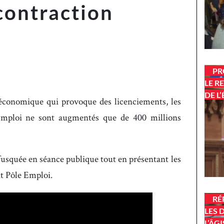
contraction
PR
LE R
DE L
 économique qui provoque des licenciements, les
Emploi ne sont augmentés que de 400 millions
usquée en séance publique tout en présentant les
t Pôle Emploi.
RÉ
LES 
L’ÂG