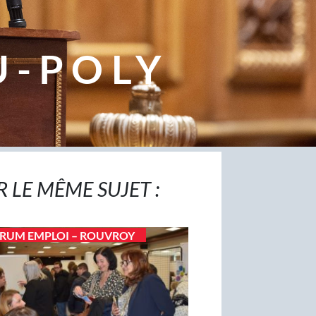
U-POLY
R LE MÊME SUJET :
RUM EMPLOI – ROUVROY