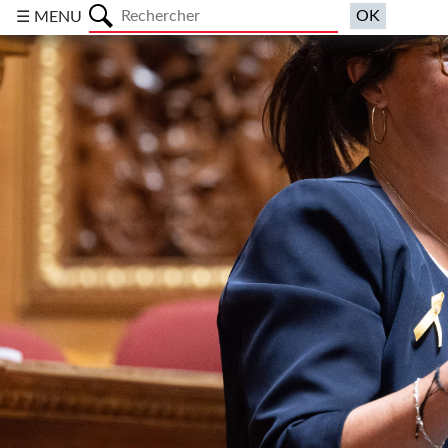
a
☰ MENU