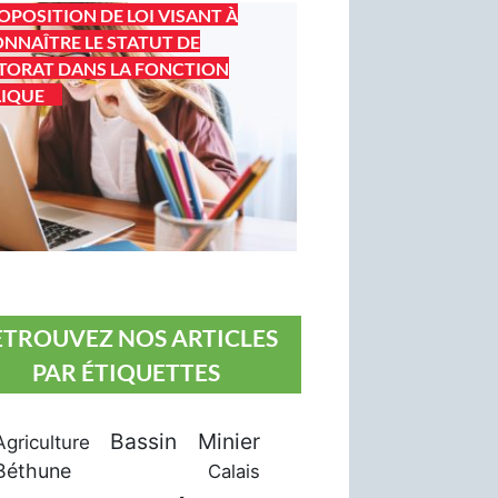
OPOSITION DE LOI VISANT À
NNAÎTRE LE STATUT DE
ORAT DANS LA FONCTION
LIQUE
ETROUVEZ NOS ARTICLES
PAR ÉTIQUETTES
Bassin Minier
Agriculture
Béthune
Calais