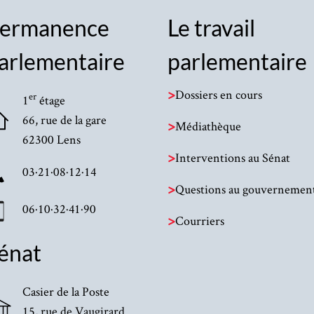
ermanence
Le travail
arlementaire
parlementaire
>
Dossiers en cours
er
1
étage
66, rue de la gare
>
Médiathèque
62300 Lens
>
Interventions au Sénat
03·21·08·12·14
>
Questions au gouvernemen
06·10·32·41·90
>
Courriers
énat
Casier de la Poste
15, rue de Vaugirard