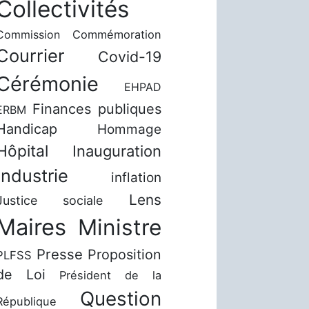
Collectivités
Commission
Commémoration
Courrier
Covid-19
Cérémonie
EHPAD
Finances publiques
ERBM
Handicap
Hommage
Hôpital
Inauguration
Industrie
inflation
Lens
Justice sociale
Maires
Ministre
Presse
Proposition
PLFSS
de Loi
Président de la
Question
République