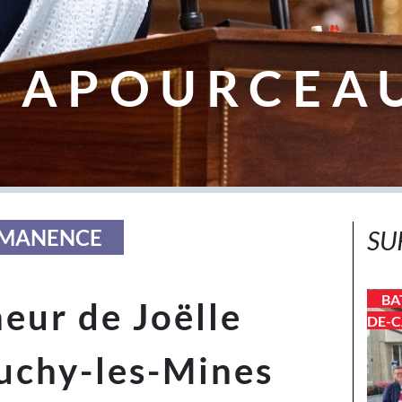
 APOURCEA
ERMANENCE
SU
BA
neur de Joëlle
DE-C
uchy-les-Mines