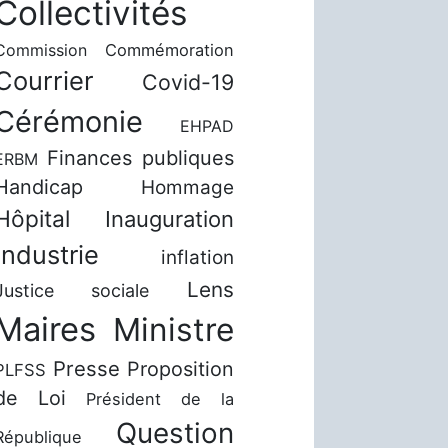
Collectivités
Commission
Commémoration
Courrier
Covid-19
Cérémonie
EHPAD
Finances publiques
ERBM
Handicap
Hommage
Hôpital
Inauguration
Industrie
inflation
Lens
Justice sociale
Maires
Ministre
Presse
Proposition
PLFSS
de Loi
Président de la
Question
République