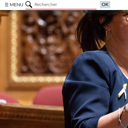
a
☰ MENU