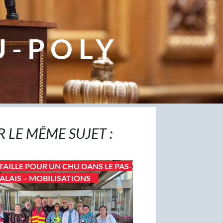
U-POLY
R LE MÊME SUJET :
TAILLE POUR UN CHU DANS LE PAS-
ALAIS – MOBILISATIONS