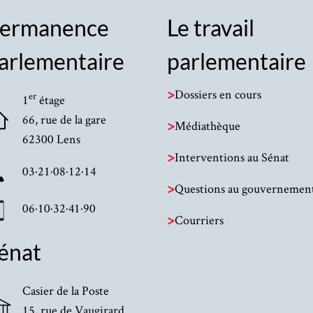
ermanence
Le travail
arlementaire
parlementaire
>
Dossiers en cours
er
1
étage
66, rue de la gare
>
Médiathèque
62300 Lens
>
Interventions au Sénat
03·21·08·12·14
>
Questions au gouvernemen
06·10·32·41·90
>
Courriers
énat
Casier de la Poste
15, rue de Vaugirard