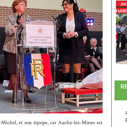
AV
HAR
R
an-Michel, et son équipe, car Auchy-les-Mines est