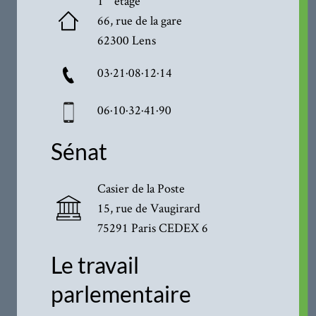
1
étage
66, rue de la gare
62300 Lens
03·21·08·12·14
06·10·32·41·90
Sénat
Casier de la Poste
15, rue de Vaugirard
75291 Paris CEDEX 6
Le travail
parlementaire