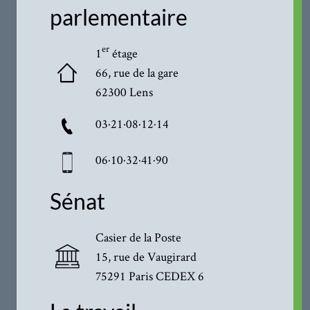
parlementaire
er
1
étage
66, rue de la gare
62300 Lens
03·21·08·12·14
06·10·32·41·90
Sénat
Casier de la Poste
15, rue de Vaugirard
75291 Paris CEDEX 6