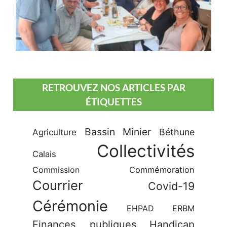
RETROUVEZ NOS ARTICLES PAR
ÉTIQUETTES
Bassin Minier
Béthune
Agriculture
Collectivités
Calais
Commission
Commémoration
Courrier
Covid-19
Cérémonie
EHPAD
ERBM
Finances publiques
Handicap