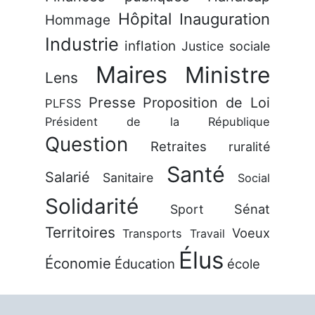
Hôpital
Inauguration
Hommage
Industrie
inflation
Justice sociale
Maires
Ministre
Lens
Presse
Proposition de Loi
PLFSS
Président de la République
Question
Retraites
ruralité
Santé
Salarié
Sanitaire
Social
Solidarité
Sénat
Sport
Territoires
Voeux
Transports
Travail
Élus
Économie
Éducation
école