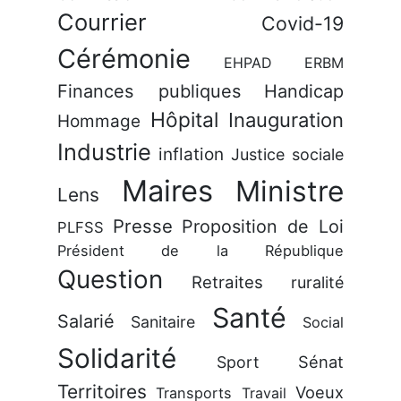
Courrier
Covid-19
Cérémonie
EHPAD
ERBM
Finances publiques
Handicap
Hôpital
Inauguration
Hommage
Industrie
inflation
Justice sociale
Maires
Ministre
Lens
Presse
Proposition de Loi
PLFSS
Président de la République
Question
Retraites
ruralité
Santé
Salarié
Sanitaire
Social
Solidarité
Sénat
Sport
Territoires
Voeux
Transports
Travail