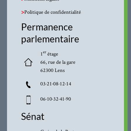
>
Politique de confidentialité
Permanence
parlementaire
er
1
étage
66, rue de la gare
62300 Lens
03·21·08·12·14
06·10·32·41·90
Sénat