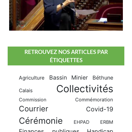
RETROUVEZ NOS ARTICLES PAR
ÉTIQUETTES
Bassin Minier
Béthune
Agriculture
Collectivités
Calais
Commission
Commémoration
Courrier
Covid-19
Cérémonie
EHPAD
ERBM
Finances publiques
Handicap