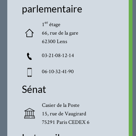
parlementaire
er
1
étage
66, rue de la gare
62300 Lens
03·21·08·12·14
06·10·32·41·90
Sénat
Casier de la Poste
15, rue de Vaugirard
75291 Paris CEDEX 6