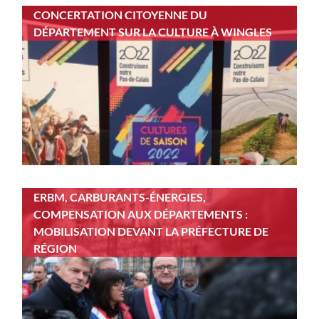
CONCERTATION CITOYENNE DU
DÉPARTEMENT SUR LA CULTURE À WINGLES
ERBM, CARBURANTS-ÉNERGIES,
COMPENSATION AUX DÉPARTEMENTS :
MOBILISATION DEVANT LA PRÉFECTURE DE
RÉGION