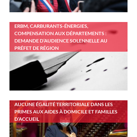
ERBM, CARBURANTS-ÉNERGIES,
COMPENSATION AUX DÉPARTEMENTS :
DEMANDE D’AUDIENCE SOLENNELLE AU
PRÉFET DE RÉGION
AUCUNE ÉGALITÉ TERRITORIALE DANS LES
PRIMES AUX AIDES À DOMICILE ET FAMILLES
D’ACCUEIL