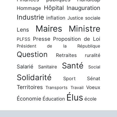
Hôpital
Inauguration
Hommage
Industrie
inflation
Justice sociale
Maires
Ministre
Lens
Presse
Proposition de Loi
PLFSS
Président de la République
Question
Retraites
ruralité
Santé
Salarié
Sanitaire
Social
Solidarité
Sénat
Sport
Territoires
Voeux
Transports
Travail
Élus
Économie
Éducation
école