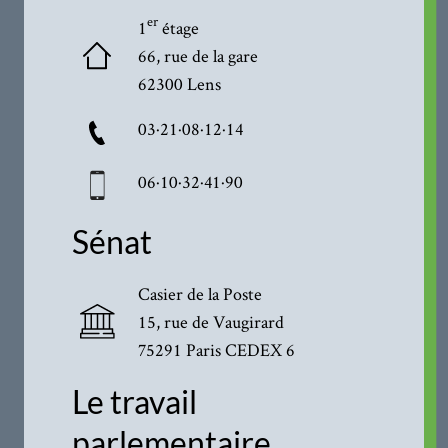
er
1
étage
66, rue de la gare
62300 Lens
03·21·08·12·14
06·10·32·41·90
Sénat
Casier de la Poste
15, rue de Vaugirard
75291 Paris CEDEX 6
Le travail
parlementaire