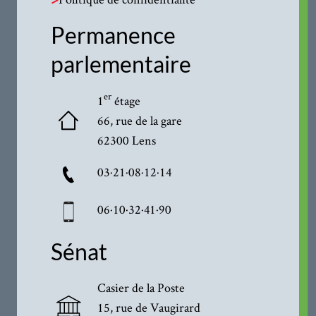
Permanence
parlementaire
er
1
étage
66, rue de la gare
62300 Lens
03·21·08·12·14
06·10·32·41·90
Sénat
Casier de la Poste
15, rue de Vaugirard