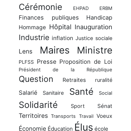
Cérémonie
EHPAD
ERBM
Finances publiques
Handicap
Hôpital
Inauguration
Hommage
Industrie
inflation
Justice sociale
Maires
Ministre
Lens
Presse
Proposition de Loi
PLFSS
Président de la République
Question
Retraites
ruralité
Santé
Salarié
Sanitaire
Social
Solidarité
Sénat
Sport
Territoires
Voeux
Transports
Travail
Élus
Économie
Éducation
école