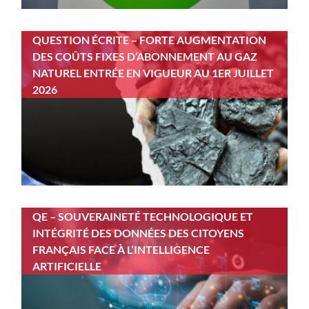
QUESTION ÉCRITE – FORTE AUGMENTATION
DES COÛTS FIXES D’ABONNEMENT AU GAZ
NATUREL ENTRÉE EN VIGUEUR AU 1ER JUILLET
2026
QE – SOUVERAINETÉ TECHNOLOGIQUE ET
INTÉGRITÉ DES DONNÉES DES CITOYENS
FRANÇAIS FACE À L’INTELLIGENCE
ARTIFICIELLE