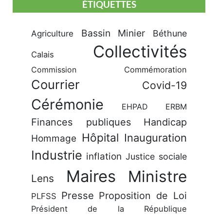
ÉTIQUETTES
Bassin Minier
Béthune
Agriculture
Collectivités
Calais
Commission
Commémoration
Courrier
Covid-19
Cérémonie
EHPAD
ERBM
Finances publiques
Handicap
Hôpital
Inauguration
Hommage
Industrie
inflation
Justice sociale
Maires
Ministre
Lens
Presse
Proposition de Loi
PLFSS
Président de la République