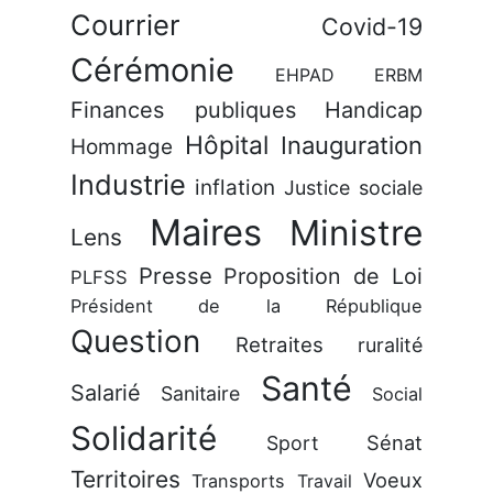
Courrier
Covid-19
Cérémonie
EHPAD
ERBM
Finances publiques
Handicap
Hôpital
Inauguration
Hommage
Industrie
inflation
Justice sociale
Maires
Ministre
Lens
Presse
Proposition de Loi
PLFSS
Président de la République
Question
Retraites
ruralité
Santé
Salarié
Sanitaire
Social
Solidarité
Sénat
Sport
Territoires
Voeux
Transports
Travail