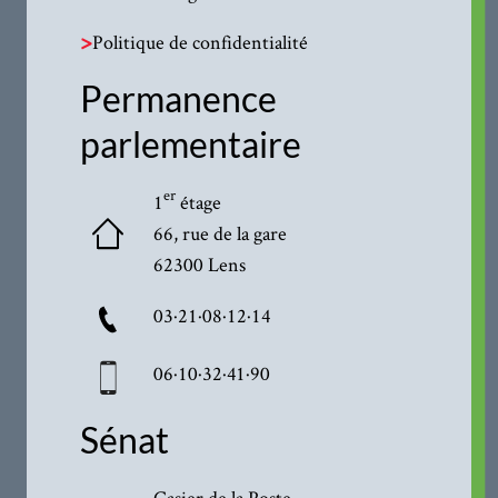
>
Politique de confidentialité
Permanence
parlementaire
er
1
étage
66, rue de la gare
62300 Lens
03·21·08·12·14
06·10·32·41·90
Sénat
Casier de la Poste