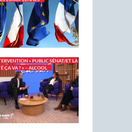
TERVENTION « PUBLIC SÉNAT/ET LA
É ÇA VA ? » – ALCOOL