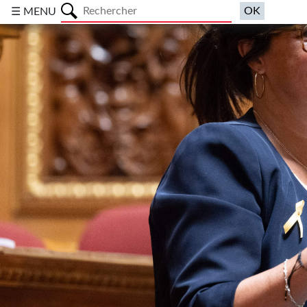
a
☰ MENU