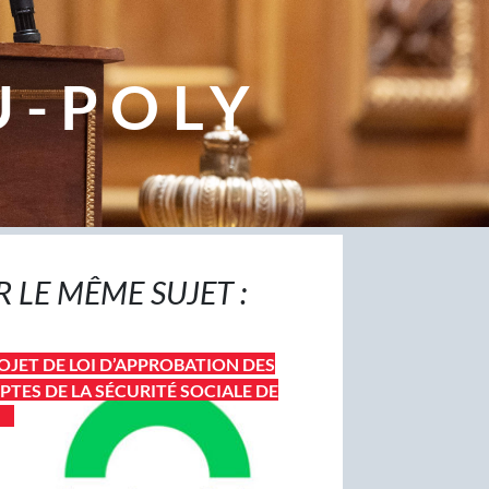
U-POLY
R LE MÊME SUJET :
OJET DE LOI D’APPROBATION DES
TES DE LA SÉCURITÉ SOCIALE DE