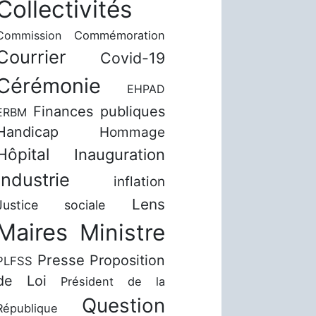
Collectivités
Commission
Commémoration
Courrier
Covid-19
Cérémonie
EHPAD
Finances publiques
ERBM
Handicap
Hommage
Hôpital
Inauguration
Industrie
inflation
Lens
Justice sociale
Maires
Ministre
Presse
Proposition
PLFSS
de Loi
Président de la
Question
République