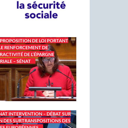
 PROPOSITION DE LOI PORTANT
LE RENFORCEMENT DE
TRACTIVITÉ DE L’ÉPARGNE
RIALE – SÉNAT
NAT INTERVENTION – DÉBAT SUR
IN DES SURTRANSPOSITIONS DES
ES EUROPÉENNES