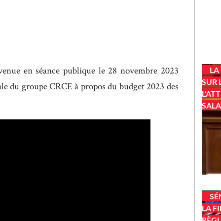
venue en séance publique le 28 novembre 2023
LA
SUR 
rale du groupe CRCE à propos du budget 2023 des
L’AT
SALA
SÉ
LA F
RÈGL