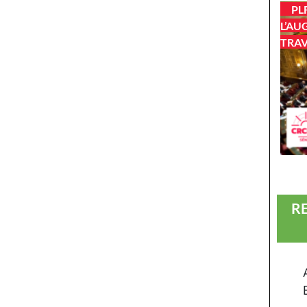
PL
L’AU
TRAV
R