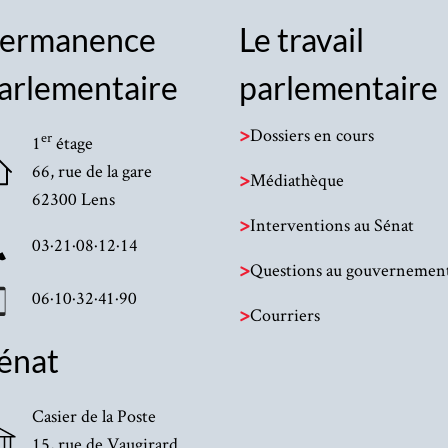
ermanence
Le travail
arlementaire
parlementaire
>
Dossiers en cours
er
1
étage
66, rue de la gare
>
Médiathèque
62300 Lens
>
Interventions au Sénat
03·21·08·12·14
>
Questions au gouvernemen
06·10·32·41·90
>
Courriers
énat
Casier de la Poste
15, rue de Vaugirard