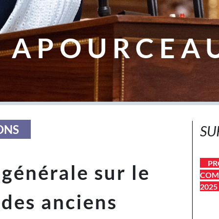
 APOURCEA
ONS
SU
PR
générale sur le
COMP
2025
des anciens