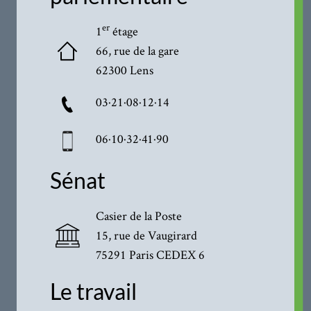
er
1
étage
66, rue de la gare
62300 Lens
03·21·08·12·14
06·10·32·41·90
Sénat
Casier de la Poste
15, rue de Vaugirard
75291 Paris CEDEX 6
Le travail