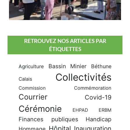
RETROUVEZ NOS ARTICLES PAR
ÉTIQUETTES
Bassin Minier
Béthune
Agriculture
Collectivités
Calais
Commission
Commémoration
Courrier
Covid-19
Cérémonie
EHPAD
ERBM
Finances publiques
Handicap
Hôpital
Inauguration
Hommage