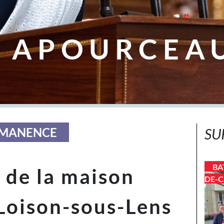
 APOURCEA
ERMANENCE
SU
BA
 de la maison
DE-C
Loison-sous-Lens