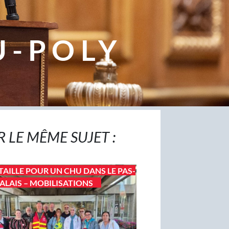
U-POLY
R LE MÊME SUJET :
TAILLE POUR UN CHU DANS LE PAS-
ALAIS – MOBILISATIONS