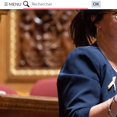
a
☰ MENU