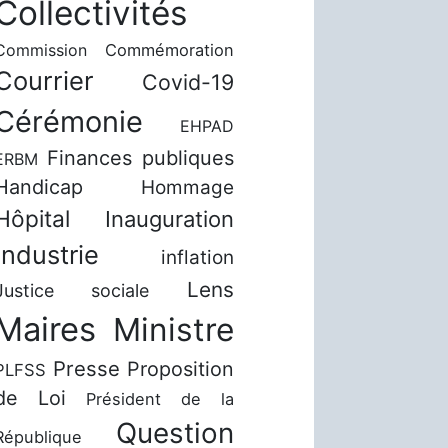
Collectivités
Commission
Commémoration
Courrier
Covid-19
Cérémonie
EHPAD
Finances publiques
ERBM
Handicap
Hommage
Hôpital
Inauguration
Industrie
inflation
Lens
Justice sociale
Maires
Ministre
Presse
Proposition
PLFSS
de Loi
Président de la
Question
République