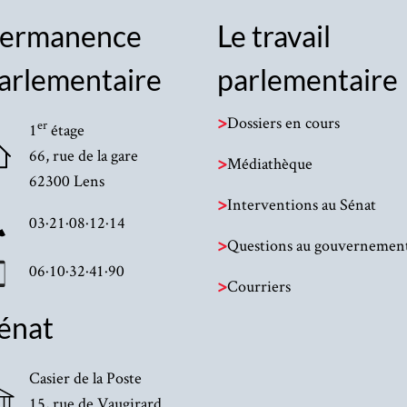
ermanence
Le travail
arlementaire
parlementaire
>
Dossiers en cours
er
1
étage
66, rue de la gare
>
Médiathèque
62300 Lens
>
Interventions au Sénat
03·21·08·12·14
>
Questions au gouvernemen
06·10·32·41·90
>
Courriers
énat
Casier de la Poste
15, rue de Vaugirard