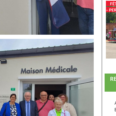
FÊ
– PE
R