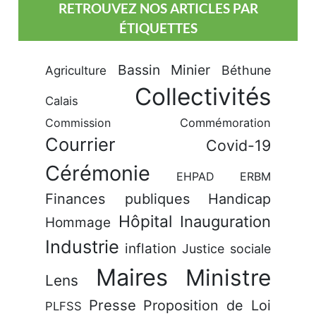
RETROUVEZ NOS ARTICLES PAR
ÉTIQUETTES
Bassin Minier
Béthune
Agriculture
Collectivités
Calais
Commission
Commémoration
Courrier
Covid-19
Cérémonie
EHPAD
ERBM
Finances publiques
Handicap
Hôpital
Inauguration
Hommage
Industrie
inflation
Justice sociale
Maires
Ministre
Lens
Presse
Proposition de Loi
PLFSS