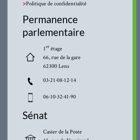
>
Politique de confidentialité
Permanence
parlementaire
er
1
étage
66, rue de la gare
62300 Lens
03·21·08·12·14
06·10·32·41·90
Sénat
Casier de la Poste