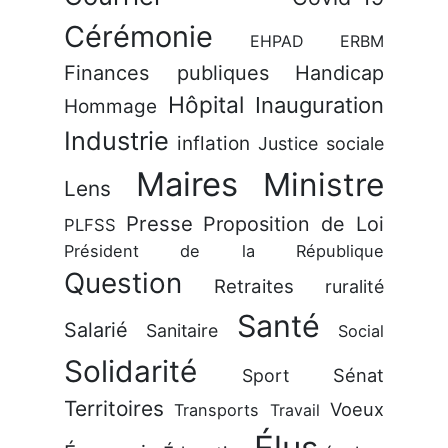
Cérémonie
EHPAD
ERBM
Finances publiques
Handicap
Hôpital
Inauguration
Hommage
Industrie
inflation
Justice sociale
Maires
Ministre
Lens
Presse
Proposition de Loi
PLFSS
Président de la République
Question
Retraites
ruralité
Santé
Salarié
Sanitaire
Social
Solidarité
Sénat
Sport
Territoires
Voeux
Transports
Travail
Élus