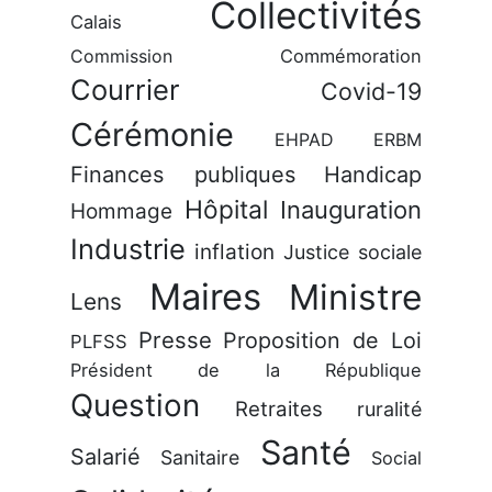
Collectivités
Calais
Commission
Commémoration
Courrier
Covid-19
Cérémonie
EHPAD
ERBM
Finances publiques
Handicap
Hôpital
Inauguration
Hommage
Industrie
inflation
Justice sociale
Maires
Ministre
Lens
Presse
Proposition de Loi
PLFSS
Président de la République
Question
Retraites
ruralité
Santé
Salarié
Sanitaire
Social