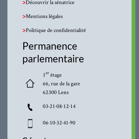
>
Découvrir la sénatrice
>
Mentions légales
>
Politique de confidentialité
Permanence
parlementaire
er
1
étage
66, rue de la gare
62300 Lens
03·21·08·12·14
06·10·32·41·90