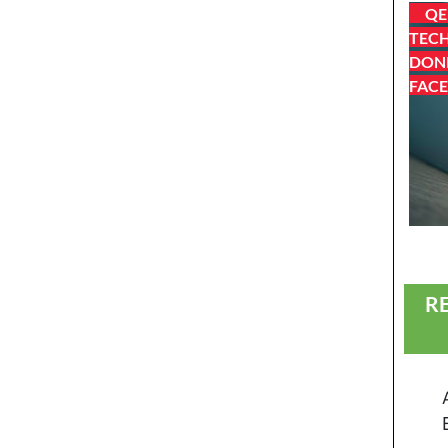
QE
TECH
DONN
FACE
R