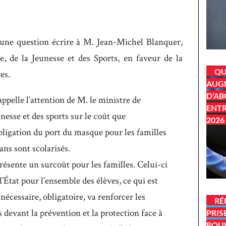
une question écrire à M. Jean-Michel Blanquer,
e, de la Jeunesse et des Sports, en faveur de la
QU
es.
AUGM
D’AB
elle l’attention de M. le ministre de
ENTR
unesse et des sports sur le coût que
2026
obligation du port du masque pour les familles
ans sont scolarisés.
sente un surcoût pour les familles. Celui-ci
l’État pour l’ensemble des élèves, ce qui est
écessaire, obligatoire, va renforcer les
RÉ
es devant la prévention et la protection face à
PRIS
ROU