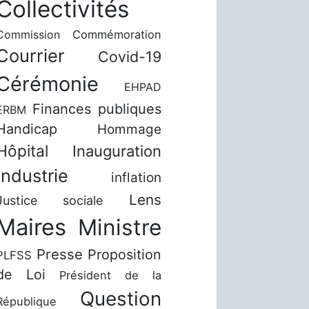
Collectivités
Commission
Commémoration
Courrier
Covid-19
Cérémonie
EHPAD
Finances publiques
ERBM
Handicap
Hommage
Hôpital
Inauguration
Industrie
inflation
Lens
Justice sociale
Maires
Ministre
Presse
Proposition
PLFSS
de Loi
Président de la
Question
République