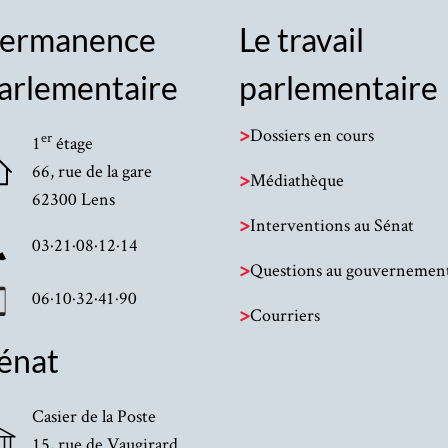
ermanence
Le travail
arlementaire
parlementaire
>
Dossiers en cours
er
1
étage
66, rue de la gare
>
Médiathèque
62300 Lens
>
Interventions au Sénat
03·21·08·12·14
>
Questions au gouvernemen
06·10·32·41·90
>
Courriers
énat
Casier de la Poste
15, rue de Vaugirard