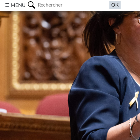
a
☰ MENU