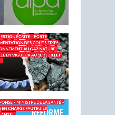
ESTION ÉCRITE – FORTE
ENTATION DES COÛTS FIXES
ONNEMENT AU GAZ NATUREL
ÉE EN VIGUEUR AU 1ER JUILLET
PONSE – MINISTRE DE LA SANTÉ –
E EN CHARGE FAUTEUILS
LANTS