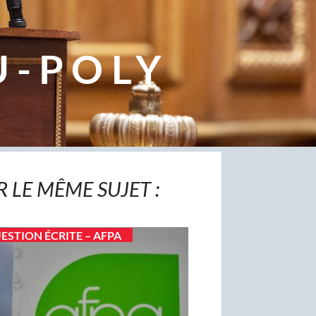
U-POLY
R LE MÊME SUJET :
ESTION ÉCRITE – AFPA