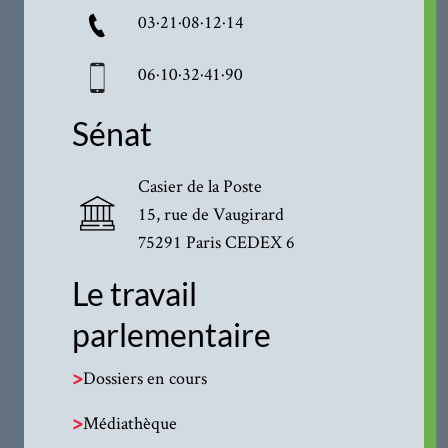
03·21·08·12·14
06·10·32·41·90
Sénat
Casier de la Poste
15, rue de Vaugirard
75291 Paris CEDEX 6
Le travail
parlementaire
>
Dossiers en cours
>
Médiathèque