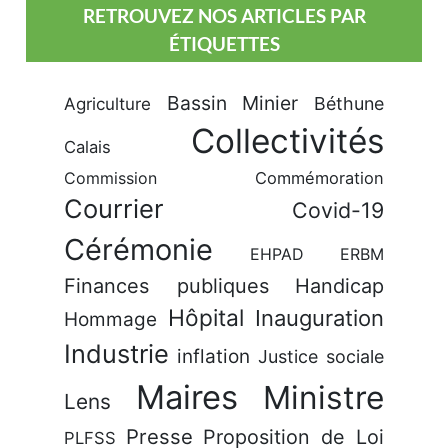
RETROUVEZ NOS ARTICLES PAR
ÉTIQUETTES
Bassin Minier
Béthune
Agriculture
Collectivités
Calais
Commission
Commémoration
Courrier
Covid-19
Cérémonie
EHPAD
ERBM
Finances publiques
Handicap
Hôpital
Inauguration
Hommage
Industrie
inflation
Justice sociale
Maires
Ministre
Lens
Presse
Proposition de Loi
PLFSS