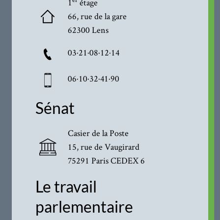
1
étage
66, rue de la gare
62300 Lens
03·21·08·12·14
06·10·32·41·90
Sénat
Casier de la Poste
15, rue de Vaugirard
75291 Paris CEDEX 6
Le travail
parlementaire