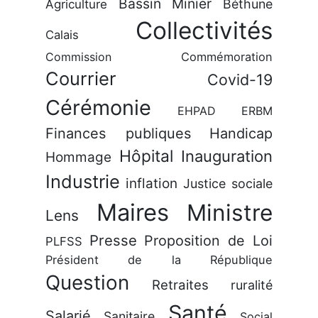
Bassin Minier
Béthune
Agriculture
Collectivités
Calais
Commission
Commémoration
Courrier
Covid-19
Cérémonie
EHPAD
ERBM
Finances publiques
Handicap
Hôpital
Inauguration
Hommage
Industrie
inflation
Justice sociale
Maires
Ministre
Lens
Presse
Proposition de Loi
PLFSS
Président de la République
Question
Retraites
ruralité
Santé
Salarié
Sanitaire
Social