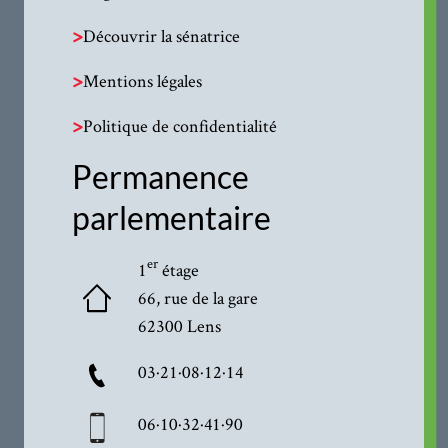
>
Découvrir la sénatrice
>
Mentions légales
>
Politique de confidentialité
Permanence
parlementaire
er
1
étage
66, rue de la gare
62300 Lens
03·21·08·12·14
06·10·32·41·90