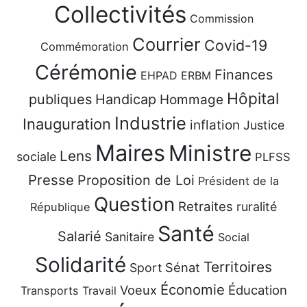
Collectivités
Commission
Courrier
Covid-19
Commémoration
Cérémonie
Finances
EHPAD
ERBM
Hôpital
publiques
Handicap
Hommage
Industrie
Inauguration
inflation
Justice
Maires
Ministre
Lens
sociale
PLFSS
Presse
Proposition de Loi
Président de la
Question
Retraites
ruralité
République
Santé
Salarié
Sanitaire
Social
Solidarité
Territoires
Sénat
Sport
Économie
Voeux
Éducation
Transports
Travail