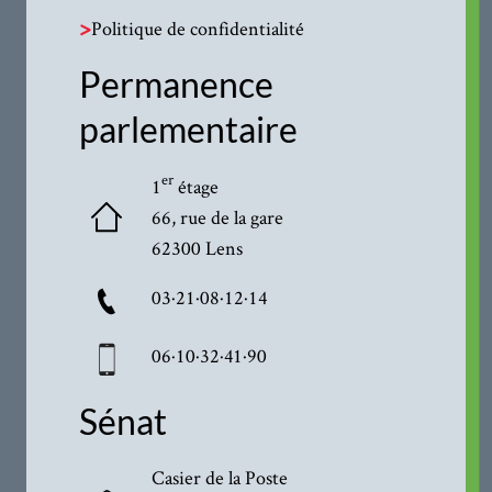
>
Politique de confidentialité
Permanence
parlementaire
er
1
étage
66, rue de la gare
62300 Lens
03·21·08·12·14
06·10·32·41·90
Sénat
Casier de la Poste