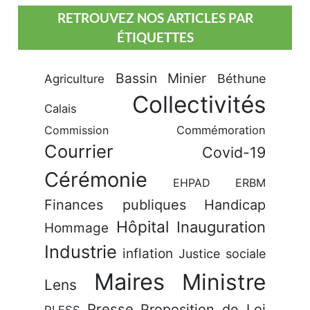
RETROUVEZ NOS ARTICLES PAR
ÉTIQUETTES
Bassin Minier
Béthune
Agriculture
Collectivités
Calais
Commission
Commémoration
Courrier
Covid-19
Cérémonie
EHPAD
ERBM
Finances publiques
Handicap
Hôpital
Inauguration
Hommage
Industrie
inflation
Justice sociale
Maires
Ministre
Lens
Presse
Proposition de Loi