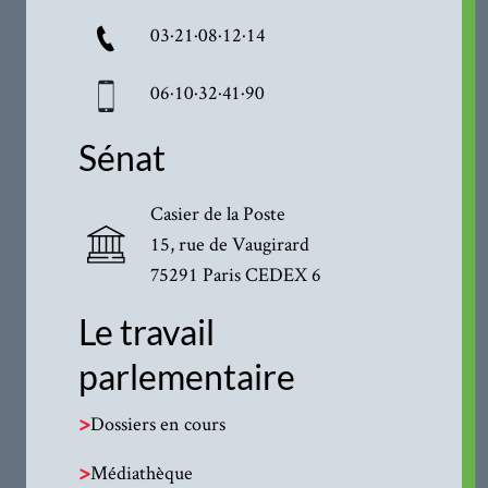
03·21·08·12·14
06·10·32·41·90
Sénat
Casier de la Poste
15, rue de Vaugirard
75291 Paris CEDEX 6
Le travail
parlementaire
>
Dossiers en cours
>
Médiathèque