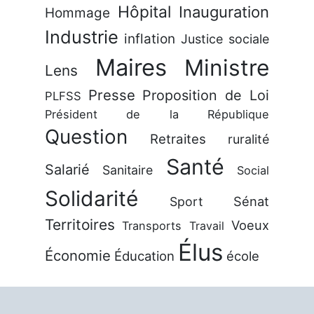
Hôpital
Inauguration
Hommage
Industrie
inflation
Justice sociale
Maires
Ministre
Lens
Presse
Proposition de Loi
PLFSS
Président de la République
Question
Retraites
ruralité
Santé
Salarié
Sanitaire
Social
Solidarité
Sénat
Sport
Territoires
Voeux
Transports
Travail
Élus
Économie
Éducation
école