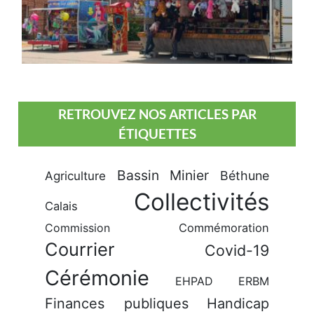
RETROUVEZ NOS ARTICLES PAR
ÉTIQUETTES
Bassin Minier
Béthune
Agriculture
Collectivités
Calais
Commission
Commémoration
Courrier
Covid-19
Cérémonie
EHPAD
ERBM
Finances publiques
Handicap