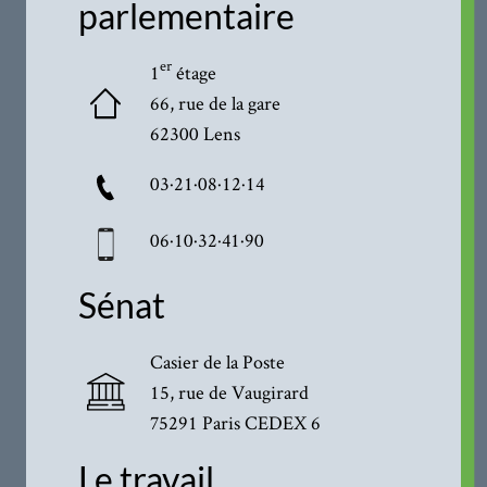
parlementaire
er
1
étage
66, rue de la gare
62300 Lens
03·21·08·12·14
06·10·32·41·90
Sénat
Casier de la Poste
15, rue de Vaugirard
75291 Paris CEDEX 6
Le travail