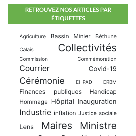
RETROUVEZ NOS ARTICLES PAR
ÉTIQUETTES
Bassin Minier
Béthune
Agriculture
Collectivités
Calais
Commission
Commémoration
Courrier
Covid-19
Cérémonie
EHPAD
ERBM
Finances publiques
Handicap
Hôpital
Inauguration
Hommage
Industrie
inflation
Justice sociale
Maires
Ministre
Lens