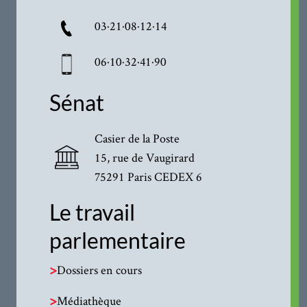
03·21·08·12·14
06·10·32·41·90
Sénat
Casier de la Poste
15, rue de Vaugirard
75291 Paris CEDEX 6
Le travail
parlementaire
>
Dossiers en cours
>
Médiathèque