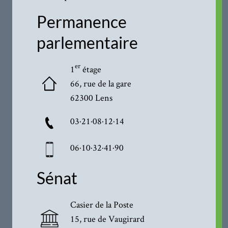
Permanence
parlementaire
er
1
étage
66, rue de la gare
62300 Lens
03·21·08·12·14
06·10·32·41·90
Sénat
Casier de la Poste
15, rue de Vaugirard