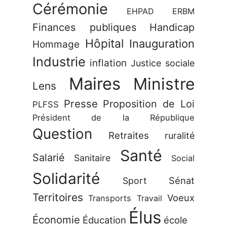
Cérémonie
EHPAD
ERBM
Finances publiques
Handicap
Hôpital
Inauguration
Hommage
Industrie
inflation
Justice sociale
Maires
Ministre
Lens
Presse
Proposition de Loi
PLFSS
Président de la République
Question
Retraites
ruralité
Santé
Salarié
Sanitaire
Social
Solidarité
Sénat
Sport
Territoires
Voeux
Transports
Travail
Élus
Économie
Éducation
école