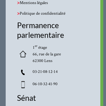
>
Mentions légales
>
Politique de confidentialité
Permanence
parlementaire
er
1
étage
66, rue de la gare
62300 Lens
03·21·08·12·14
06·10·32·41·90
Sénat