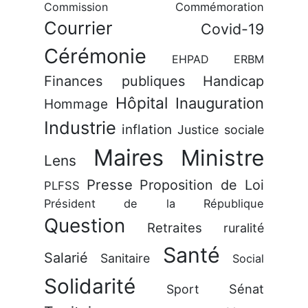
Commission
Commémoration
Courrier
Covid-19
Cérémonie
EHPAD
ERBM
Finances publiques
Handicap
Hôpital
Inauguration
Hommage
Industrie
inflation
Justice sociale
Maires
Ministre
Lens
Presse
Proposition de Loi
PLFSS
Président de la République
Question
Retraites
ruralité
Santé
Salarié
Sanitaire
Social
Solidarité
Sénat
Sport