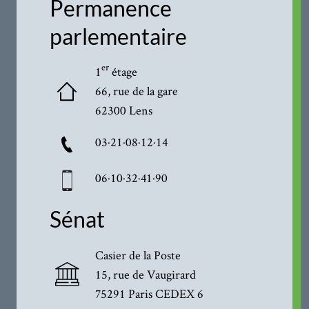
Permanence
parlementaire
er
1
étage
66, rue de la gare
62300 Lens
03·21·08·12·14
06·10·32·41·90
Sénat
Casier de la Poste
15, rue de Vaugirard
75291 Paris CEDEX 6