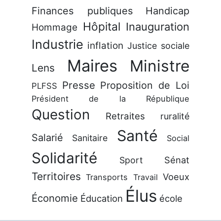
Finances publiques
Handicap
Hôpital
Inauguration
Hommage
Industrie
inflation
Justice sociale
Maires
Ministre
Lens
Presse
Proposition de Loi
PLFSS
Président de la République
Question
Retraites
ruralité
Santé
Salarié
Sanitaire
Social
Solidarité
Sénat
Sport
Territoires
Voeux
Transports
Travail
Élus
Économie
Éducation
école